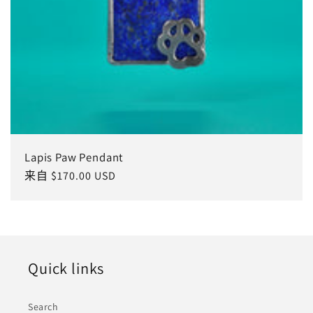
Lapis Paw Pendant
常
来自 $170.00 USD
规
价
格
Quick links
Search