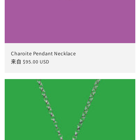
Charoite Pendant Necklace
常
来自 $95.00 USD
规
价
格