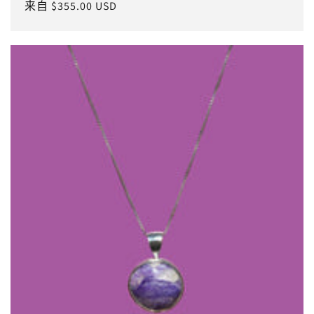
常
来自 $355.00 USD
规
价
格