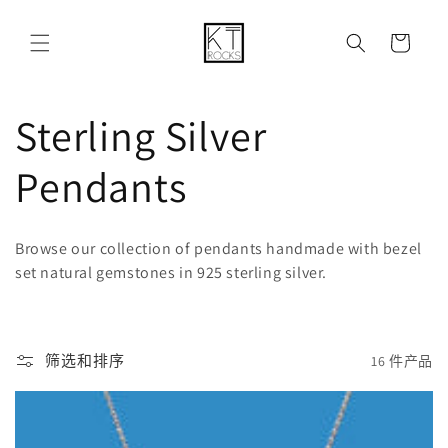
购
跳到内容
物
车
收
Sterling Silver
藏
Pendants
:
Browse our collection of pendants handmade with bezel
set natural gemstones in 925 sterling silver.
筛选和排序
16 件产品