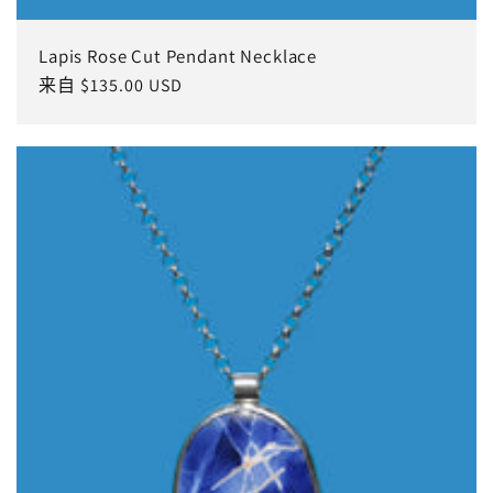
Lapis Rose Cut Pendant Necklace
常
来自 $135.00 USD
规
价
格