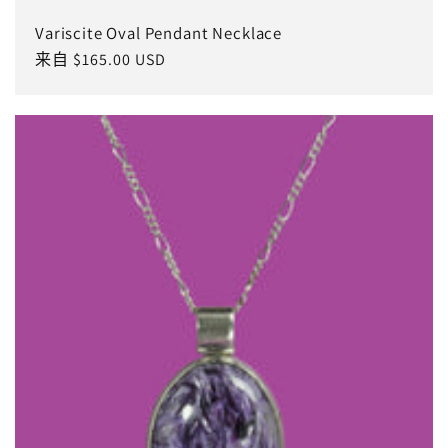
Variscite Oval Pendant Necklace
常
来自 $165.00 USD
规
价
格