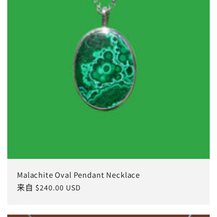
Malachite Oval Pendant Necklace
常
来自 $240.00 USD
规
价