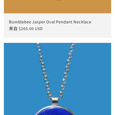
Bumblebee Jasper Oval Pendant Necklace
常
来自 $265.00 USD
规
价
格