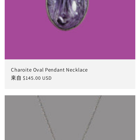
Charoite Oval Pendant Necklace
常
来自 $145.00 USD
规
价
格