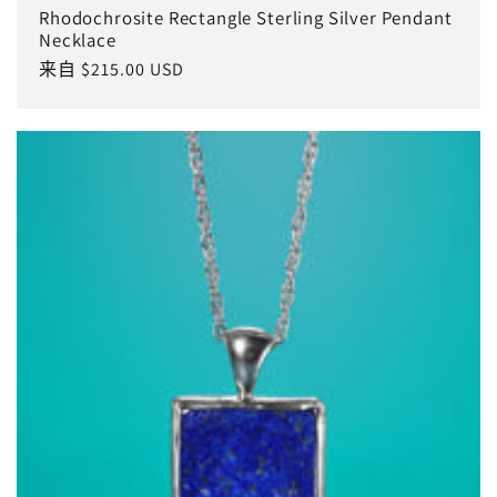
Rhodochrosite Rectangle Sterling Silver Pendant
Necklace
常
来自 $215.00 USD
规
价
格