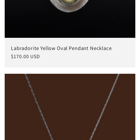
Labradorite Yellow Oval Pendant Necklace
常
$170.00 USD
规
价
格