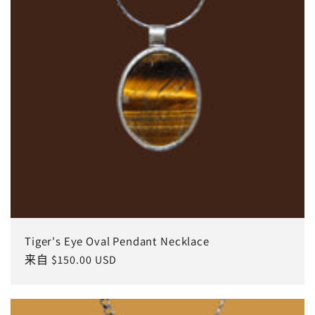
Tiger's Eye Oval Pendant Necklace
常
来自 $150.00 USD
规
价
格