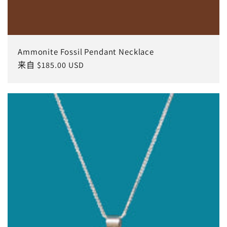
Ammonite Fossil Pendant Necklace
常
来自 $185.00 USD
规
价
格