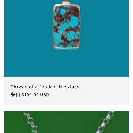
Chrysocolla Pendant Necklace
常
来自 $190.00 USD
规
价
格