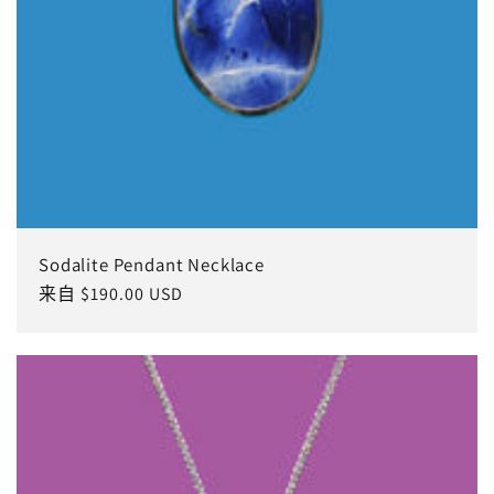
Sodalite Pendant Necklace
常
来自 $190.00 USD
规
价
格