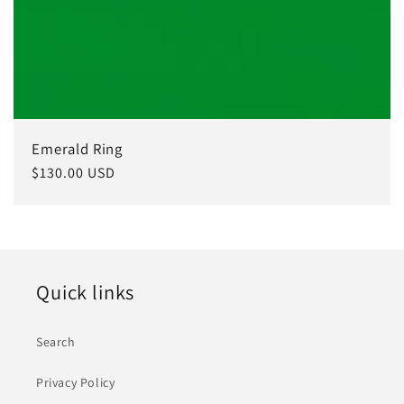
Emerald Ring
常
$130.00 USD
规
价
格
Quick links
Search
Privacy Policy