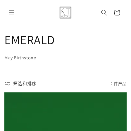
购
跳到内容
物
车
收
EMERALD
藏
May Birthstone
:
筛选和排序
2 件产品