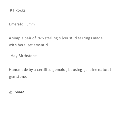
量
量
KT Rocks
Emerald | 3mm
A simple pair of .925 sterling silver stud earrings made
with bezel set emerald.
-May Birthstone-
Handmade by a certified gemologist using genuine natural
gemstone.
Share