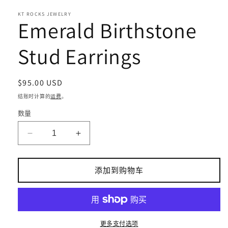
口
KT ROCKS JEWELRY
中
Emerald Birthstone
打
开
Stud Earrings
媒
体
文
件
常
$95.00 USD
1
规
结账时计算的
运费
。
价
数量
格
减
增
少
加
Emerald
Emerald
添加到购物车
Birthstone
Birthstone
Stud
Stud
Earrings
Earrings
的
的
数
数
更多支付选项