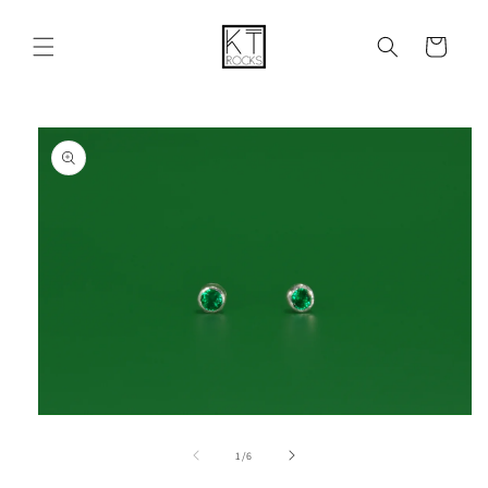
购
跳到内容
物
车
跳至产品
信息
在
模
/
1
/
6
态
窗