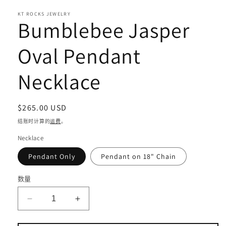
口
KT ROCKS JEWELRY
中
Bumblebee Jasper
打
开
Oval Pendant
媒
体
文
Necklace
件
1
常
$265.00 USD
规
结账时计算的
运费
。
价
Necklace
格
Pendant Only
Pendant on 18" Chain
数量
减
增
少
加