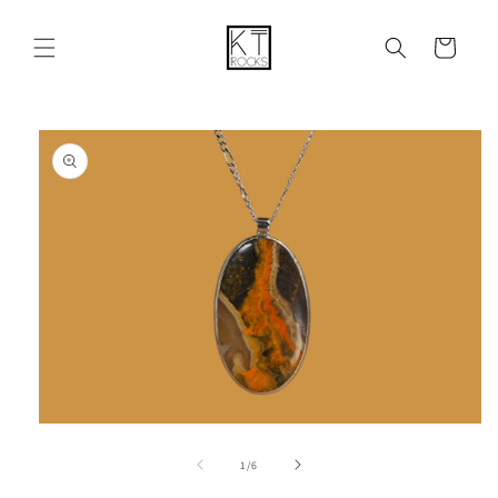
购
跳到内容
物
车
跳至产品
信息
在
模
/
1
/
6
态
窗