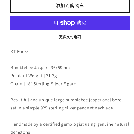
Bumblebee
Bumblebee
添加到购物车
Jasper
Jasper
Oval
Oval
Pendant
Pendant
Necklace
Necklace
的
的
更多支付选项
数
数
量
量
KT Rocks
Bumblebee Jasper | 36x59mm
Pendant Weight | 31.3g
Chain | 18" Sterling Silver Figaro
Beautiful and unique large bumblebee jasper oval bezel
set in a simple 925 sterling silver pendant necklace.
Handmade by a certified gemologist using genuine natural
gemstone.