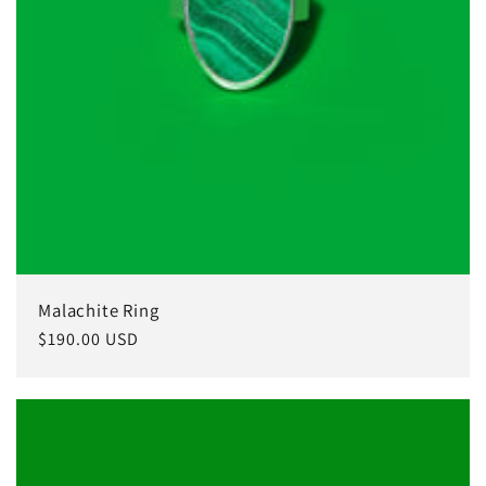
Malachite Ring
常
$190.00 USD
规
价
格