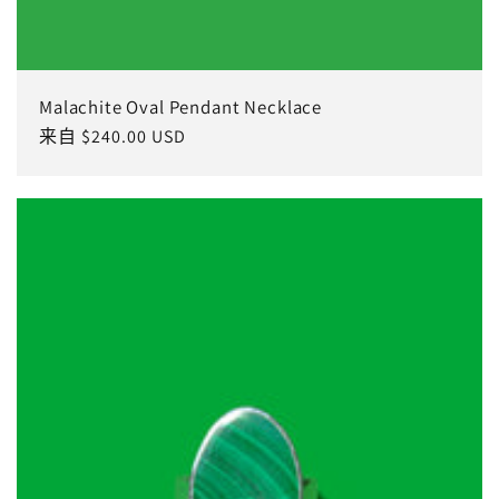
Malachite Oval Pendant Necklace
常
来自 $240.00 USD
规
价
格