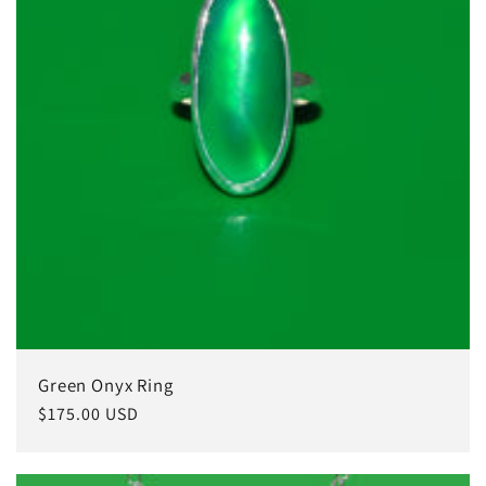
Green Onyx Ring
常
$175.00 USD
规
价