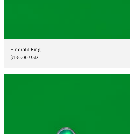
Emerald Ring
常
$130.00 USD
规
价
格