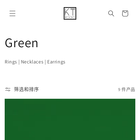
购
跳到内容
物
车
收
Green
藏
Rings | Necklaces | Earrings
:
筛选和排序
9 件产品