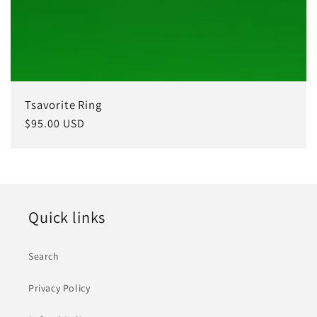
Tsavorite Ring
常
$95.00 USD
规
价
格
Quick links
Search
Privacy Policy