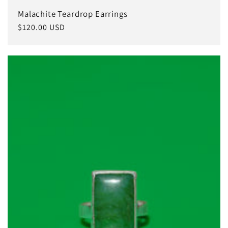
Malachite Teardrop Earrings
常
$120.00 USD
规
价
格