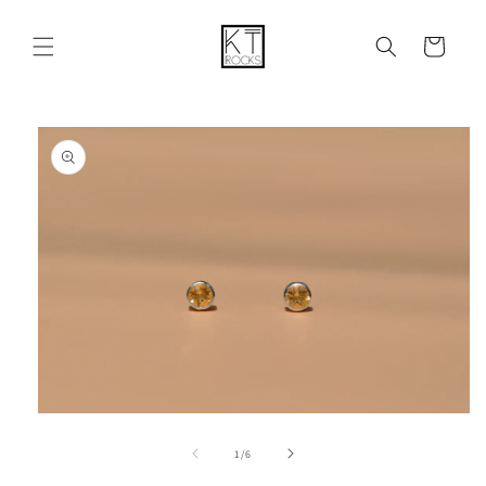
购
跳到内容
物
车
跳至产品
信息
在
模
/
1
/
6
态
窗