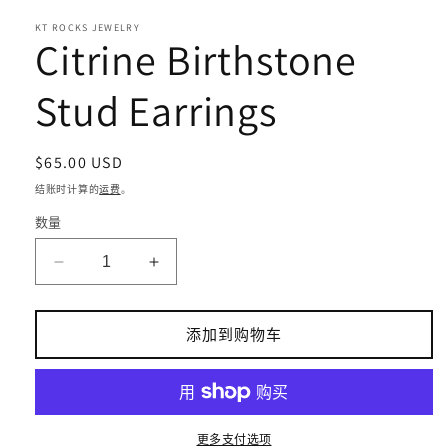
口
KT ROCKS JEWELRY
中
Citrine Birthstone
打
开
Stud Earrings
媒
体
文
件
常
$65.00 USD
1
规
结账时计算的
运费
。
价
数量
格
减
增
少
加
Citrine
Citrine
添加到购物车
Birthstone
Birthstone
Stud
Stud
Earrings
Earrings
的
的
数
数
更多支付选项