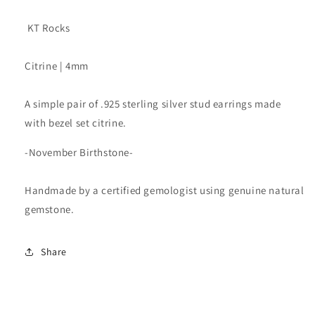
量
量
KT Rocks
Citrine | 4mm
A simple pair of .925 sterling silver stud earrings made
with bezel set citrine.
-November Birthstone-
Handmade by a certified gemologist using genuine natural
gemstone.
Share