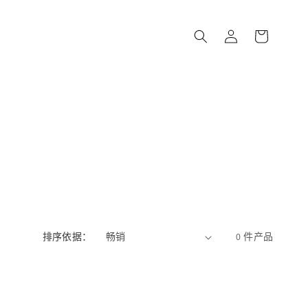
购
登
物
录
车
排序依据：
0 件产品