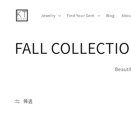
跳到内容
Jewelry
Find Your Gem
Blog
Abou
收
FALL COLLECTI
藏
Beauti
:
筛选