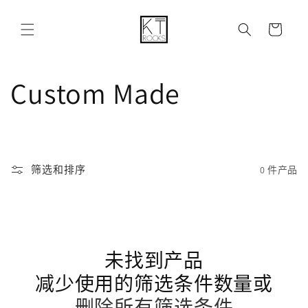
购
跳到内容
物
车
收
Custom Made
藏
:
筛选和排序
0 件产品
未找到产品
减少使用的筛选条件数量或
删除所有筛选条件