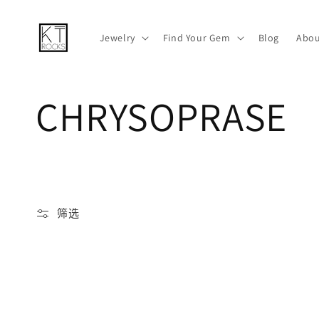
跳到内容
Jewelry
Find Your Gem
Blog
Abou
收
CHRYSOPRASE
藏
:
筛选