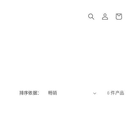
购
登
物
录
车
排序依据：
0 件产品