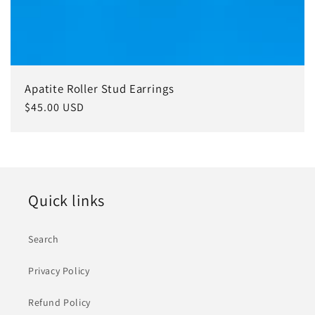
Apatite Roller Stud Earrings
常
$45.00 USD
规
价
格
Quick links
Search
Privacy Policy
Refund Policy