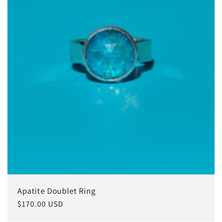
Apatite Doublet Ring
常
$170.00 USD
规