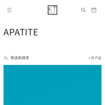
购
跳到内容
物
车
收
APATITE
藏
:
筛选和排序
2 件产品