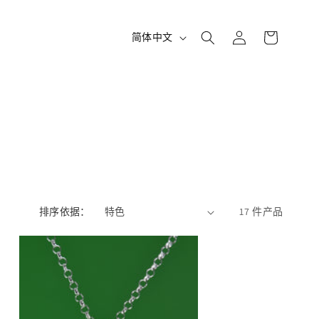
购
登
语
物
简体中文
录
车
言
排序依据：
17 件产品