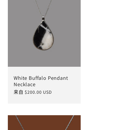
White Buffalo Pendant
Necklace
常
来自 $200.00 USD
规
价
格