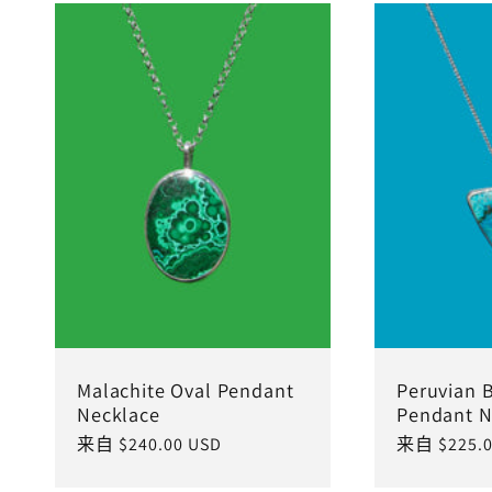
Malachite Oval Pendant
Peruvian 
Necklace
Pendant N
常
来自 $240.00 USD
常
来自 $225.0
规
规