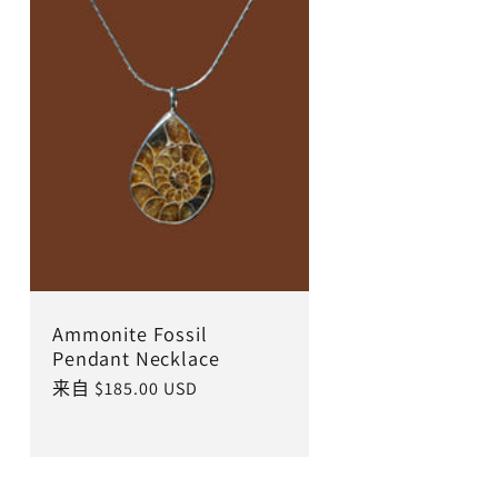
Ammonite Fossil
Pendant Necklace
常
来自 $185.00 USD
规
价
格