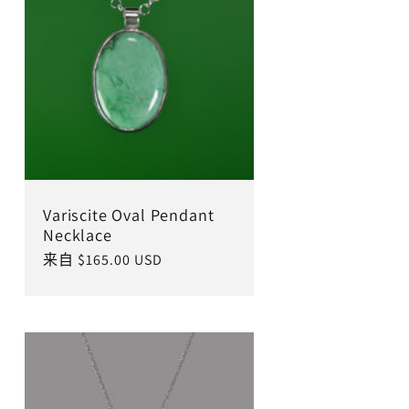
Variscite Oval Pendant
Necklace
常
来自 $165.00 USD
规
价
格