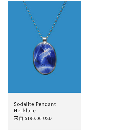
Sodalite Pendant
Necklace
常
来自 $190.00 USD
规