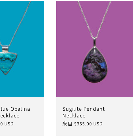
Blue Opalina
Sugilite Pendant
ecklace
Necklace
0 USD
常
来自 $355.00 USD
规