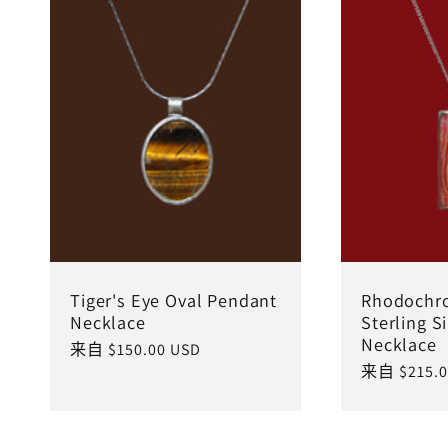
Tiger's Eye Oval Pendant
Rhodochro
Necklace
Sterling S
Necklace
常
来自 $150.00 USD
常
来自 $215.0
规
规
价
价
格
格