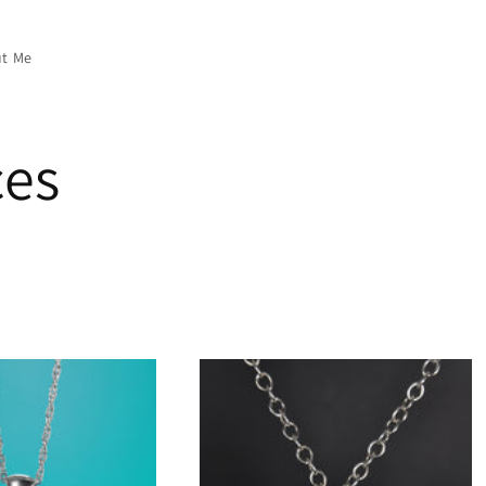
t Me
ces