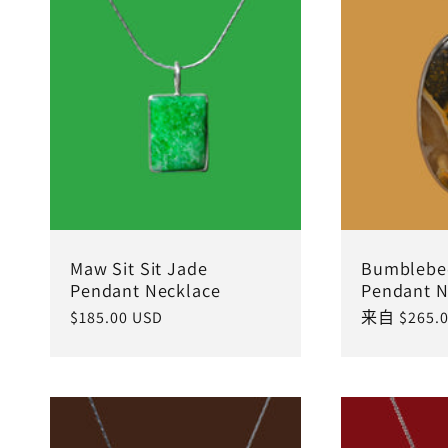
Maw Sit Sit Jade
Bumblebee
Pendant Necklace
Pendant N
常
$185.00 USD
常
来自 $265.0
规
规
价
价
格
格