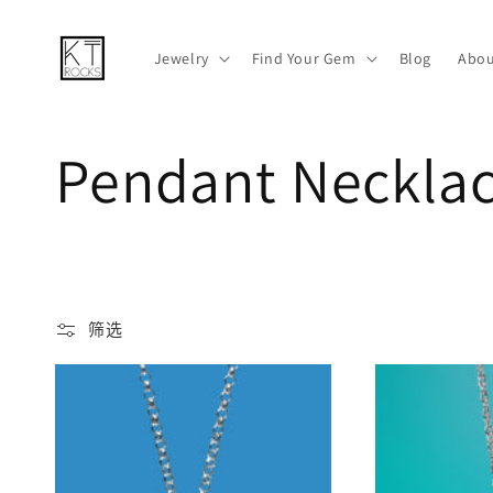
跳到内容
Jewelry
Find Your Gem
Blog
Abou
收
Pendant Neckla
藏
:
筛选