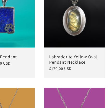
 Pendant
Labradorite Yellow Oval
Pendant Necklace
0 USD
常
$170.00 USD
规
价
格