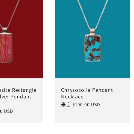
site Rectangle
Chrysocolla Pendant
ilver Pendant
Necklace
常
来自 $190.00 USD
0 USD
规
价
格