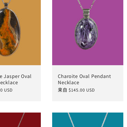
 Jasper Oval
Charoite Oval Pendant
ecklace
Necklace
0 USD
常
来自 $145.00 USD
规
价
格