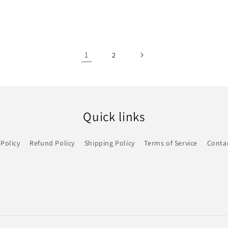
价
格
1
2
Quick links
 Policy
Refund Policy
Shipping Policy
Terms of Service
Conta