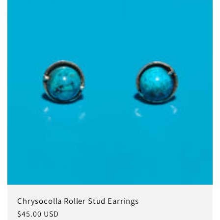
Chrysocolla Roller Stud Earrings
常
$45.00 USD