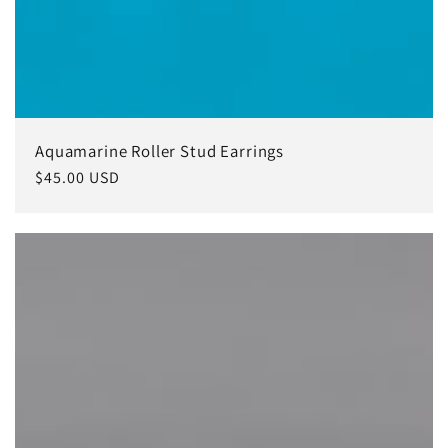
Aquamarine Roller Stud Earrings
常
$45.00 USD
规
价
格