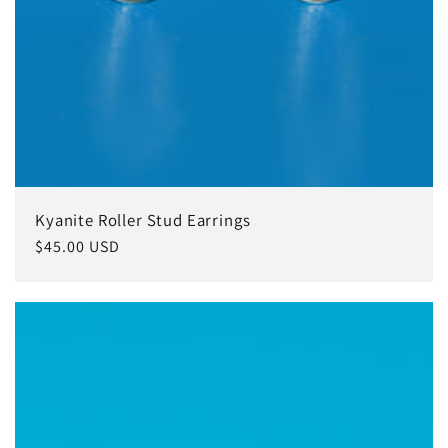
Kyanite Roller Stud Earrings
常
$45.00 USD
规
价
格