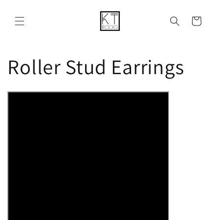
购
跳到内容
物
车
收
Roller Stud Earrings
藏
: