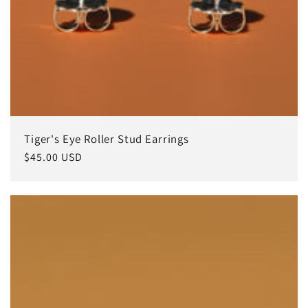
Tiger's Eye Roller Stud Earrings
常
$45.00 USD
规
价
格