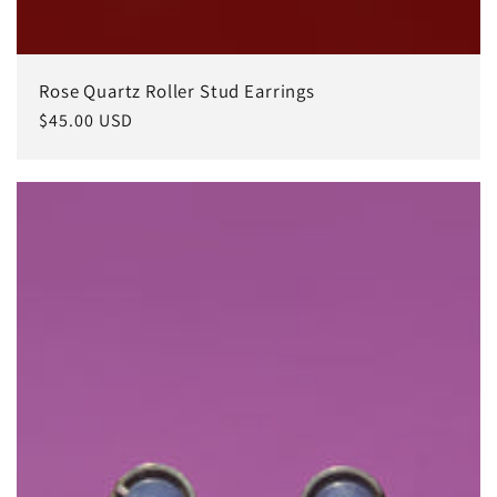
Rose Quartz Roller Stud Earrings
常
$45.00 USD
规
价
格