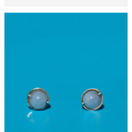
规
价
格