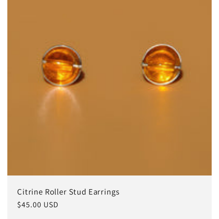
Citrine Roller Stud Earrings
常
$45.00 USD
规