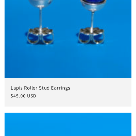
Lapis Roller Stud Earrings
常
$45.00 USD
规
价
格