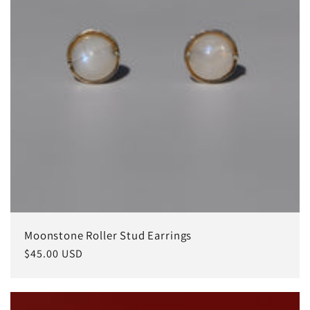
Moonstone Roller Stud Earrings
常
$45.00 USD
规
价
格