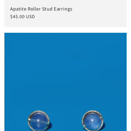
Apatite Roller Stud Earrings
常
$45.00 USD
规
价
格