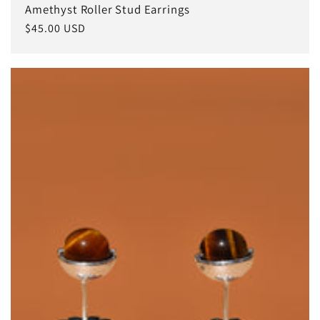
Amethyst Roller Stud Earrings
常
$45.00 USD
规
价
格