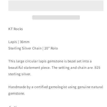
的
的
数
数
量
量
KT Rocks
Lapis | 36mm
Sterling Silver Chain | 20" Rolo
This large circular lapis gemstone is bezel set into a
beautiful statement piece. The setting and chain are .925
sterling silver.
Handmade by a certified gemologist using genuine natural
gemstone.