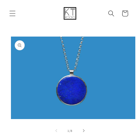
购
跳到内容
物
车
跳至产品
信息
在
模
/
1
/
8
态
窗