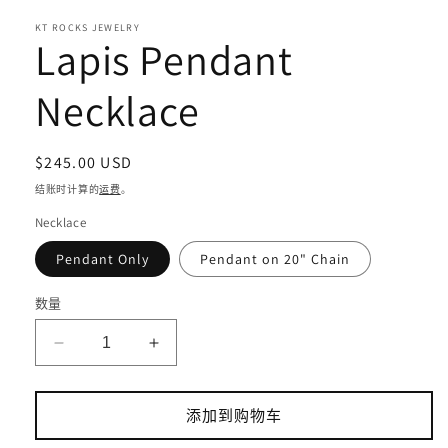
口
KT ROCKS JEWELRY
中
Lapis Pendant
打
开
Necklace
媒
体
文
件
常
$245.00 USD
1
规
结账时计算的
运费
。
价
Necklace
格
Pendant Only
Pendant on 20" Chain
数量
减
增
少
加
Lapis
Lapis
添加到购物车
Pendant
Pendant
Necklace
Necklace