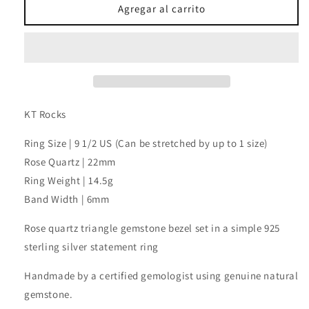
Rose
Rose
Agregar al carrito
Quartz
Quartz
Triangle
Triangle
Ring
Ring
KT Rocks
Ring Size | 9 1/2 US (Can be stretched by up to 1 size)
Rose Quartz | 22mm
Ring Weight | 14.5g
Band Width | 6mm
Rose quartz triangle gemstone bezel set in a simple 925
sterling silver statement ring
Handmade by a certified gemologist using genuine natural
gemstone.