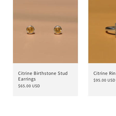
c
i
ó
n
Citrine Birthstone Stud
Citrine Ri
:
Earrings
Precio
$95.00 USD
Precio
$65.00 USD
habitual
habitual