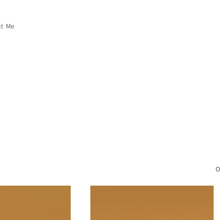
t Me
O