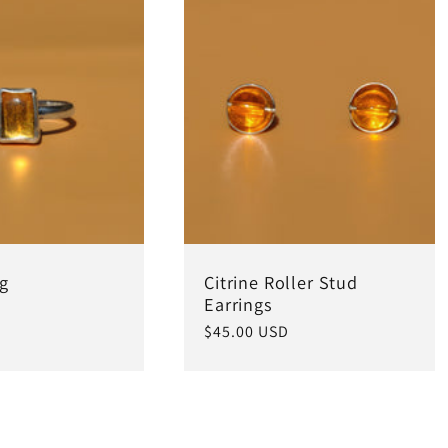
ng
Citrine Roller Stud
Earrings
Precio
$45.00 USD
habitual