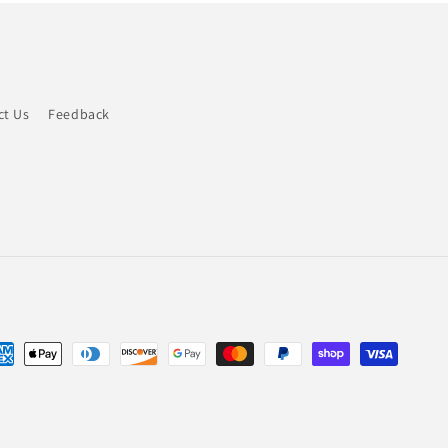
ct Us
Feedback
rmas
go