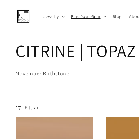
Ir
directamente
al contenido
Jewelry
Find Your Gem
Blog
Abou
C
CITRINE | TOPAZ
o
November Birthstone
l
e
Filtrar
c