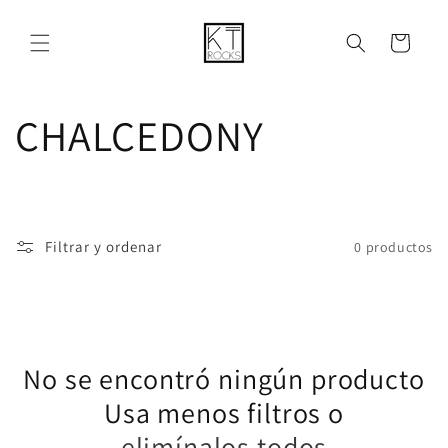
Ir
directamente
al contenido
Carrito
C
CHALCEDONY
o
l
Filtrar y ordenar
0 productos
e
c
No se encontró ningún producto
c
Usa menos filtros o
i
elimínalos todos