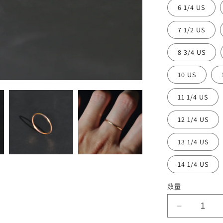
6 1/4 US
7 1/2 US
8 3/4 US
10 US
11 1/4 US
12 1/4 US
13 1/4 US
14 1/4 US
数量
减