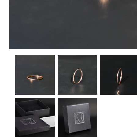
在
模
态
窗
口
中
打
开
媒
体
文
件
1