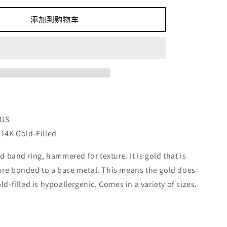
加
Thin
添加到购物车
Gold-
Filled
Band
的
数
量
 US
 14K Gold-Filled
ed band ring, hammered for texture. It is gold that is
ure bonded to a base metal. This means the gold does
ld-filled is hypoallergenic. Comes in a variety of sizes.