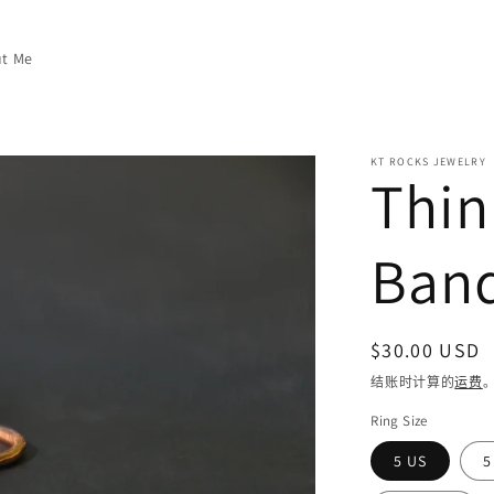
t Me
KT ROCKS JEWELRY
Thin
Ban
常
$30.00 USD
规
结账时计算的
运费
价
Ring Size
格
5 US
5