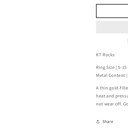
少
Thin
Gold-
Filled
Band
的
数
量
KT Rocks
Ring Size | 5-15
Metal Content |
A thin gold-fill
heat and press
not wear off. Go
Share