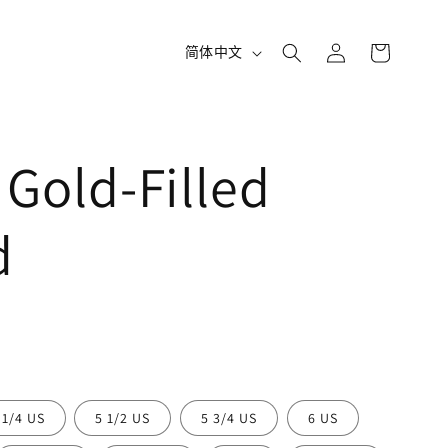
购
登
语
物
简体中文
录
车
言
 Gold-Filled
d
。
 1/4 US
5 1/2 US
5 3/4 US
6 US