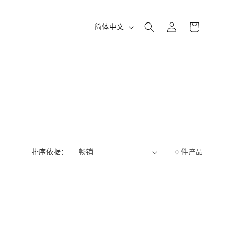
购
登
语
物
简体中文
录
车
言
排序依据：
0 件产品