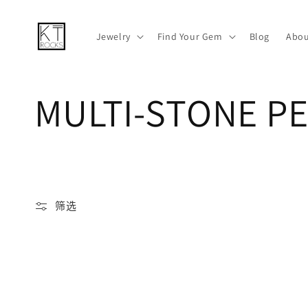
跳到内容
Jewelry
Find Your Gem
Blog
Abou
收
MULTI-STONE P
藏
:
筛选