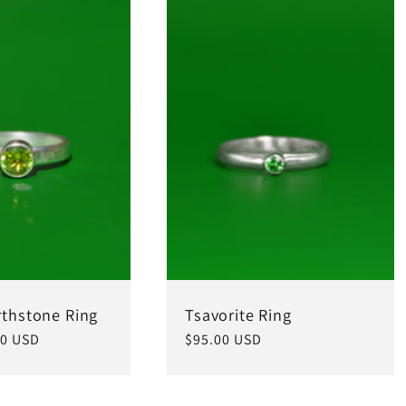
rthstone Ring
Tsavorite Ring
0 USD
常
$95.00 USD
规
价
格