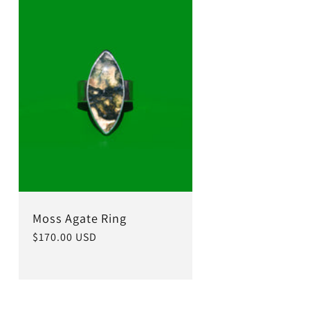
Moss Agate Ring
常
$170.00 USD
规
价
格