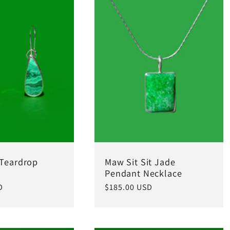
 Teardrop
Maw Sit Sit Jade
Pendant Necklace
D
常
$185.00 USD
规
价
格