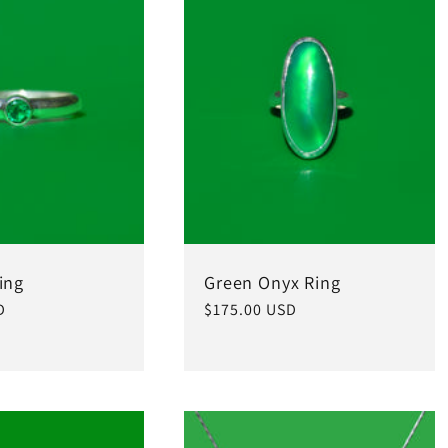
ing
Green Onyx Ring
D
常
$175.00 USD
规
价
格