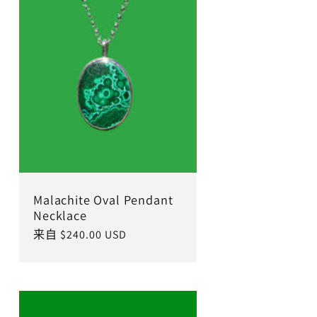
Malachite Oval Pendant
Necklace
常
来自 $240.00 USD
规
价
格