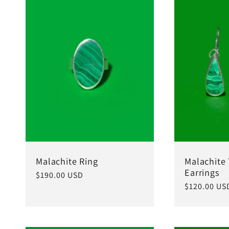
Malachite Ring
Malachite
Earrings
常
$190.00 USD
常
$120.00 US
规
规
价
价
格
格