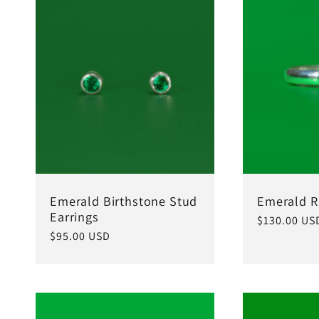
Emerald Birthstone Stud
Emerald R
Earrings
常
$130.00 US
常
$95.00 USD
规
规
价
价
格
格