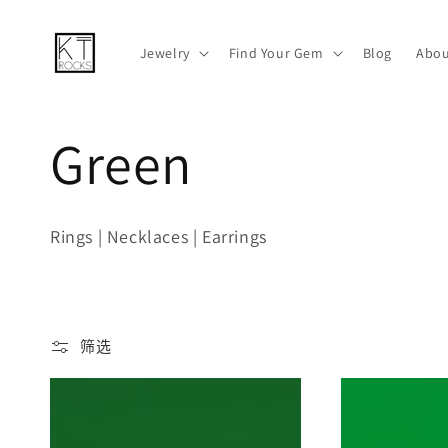
跳到内容
Jewelry
Find Your Gem
Blog
Abou
收
Green
藏
Rings | Necklaces | Earrings
:
筛选