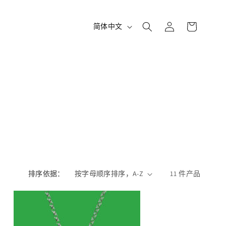
购
登
语
物
简体中文
录
车
言
排序依据：
11 件产品