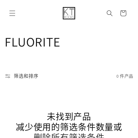
购
跳到内容
物
车
收
FLUORITE
藏
:
筛选和排序
0 件产品
未找到产品
减少使用的筛选条件数量或
删除所有筛选条件