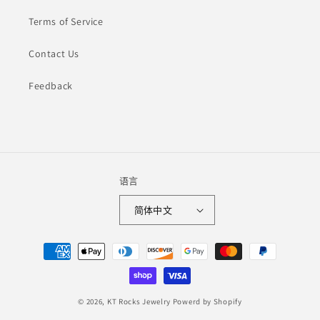
Terms of Service
Contact Us
Feedback
语言
简体中文
付
款
方
式
© 2026,
KT Rocks Jewelry
Powerd by Shopify