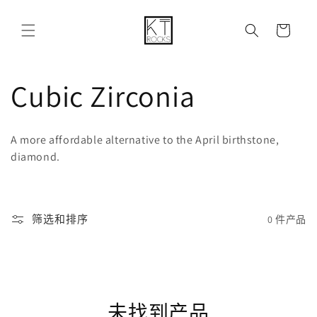
购
跳到内容
物
车
收
Cubic Zirconia
藏
A more affordable alternative to the April birthstone,
:
diamond.
筛选和排序
0 件产品
未找到产品