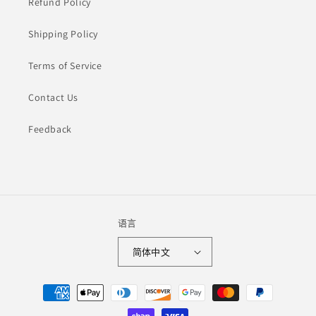
Refund Policy
Shipping Policy
Terms of Service
Contact Us
Feedback
语言
简体中文
付
款