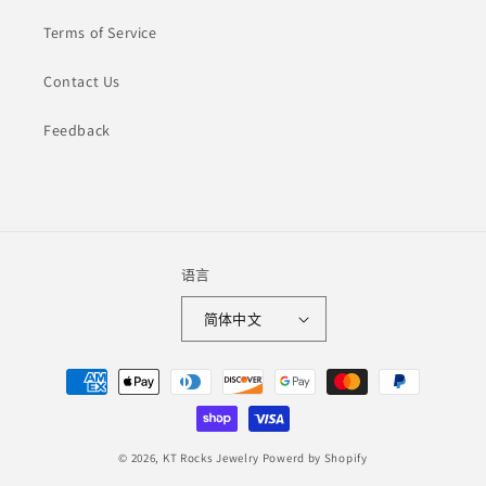
Terms of Service
Contact Us
Feedback
语言
简体中文
付
款
方
式
© 2026,
KT Rocks Jewelry
Powerd by Shopify